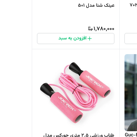
عینک شنا مدل 501
1,780,000
افزودن به سبد
طناب ورزشی 2.5 متری جورکس مدل