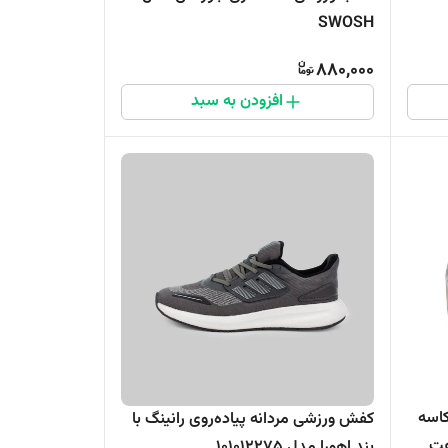
SWOSH
880,000
افزودن به سبد
اسه
کفش ورزشی مردانه پیاده‌روی رانینگ با
بند اهورا مدل 101012275