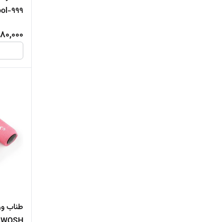
لوازم خانگی برقی
ol-999
صوتی و تصویری
80,000
قمقمه و شیکر ورزشی
عینک شنا
ورزش های آبی
شنا
چراغ قوه
کوه‌ نوردی و صخره نوردی
طناب
SWOSH