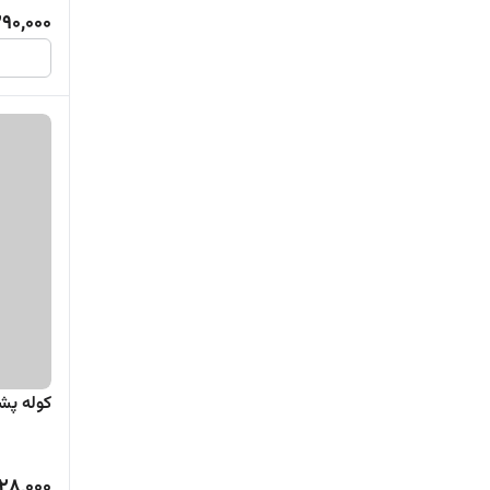
کیف و کاور گوشی
90,000
لوازم جانبی کالای دیجیتال
لوازم جانبی گوشی موبایل
کوله پشتی
28,000