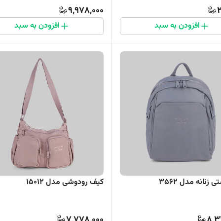
9,978,000
2
افزودن به سبد
افزودن به سبد
 زنانه مدل 3562
کیف رودوشی مدل 15012
7,778,000
8,3