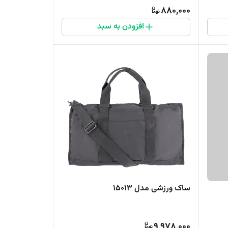
880,000
افزودن به سبد
ساک ورزشی مدل 15013
9,978,000