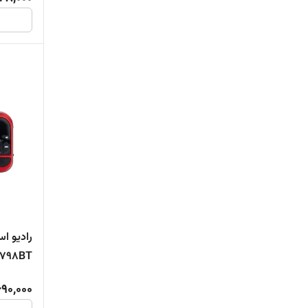
H798BT دارای پورت
690,000