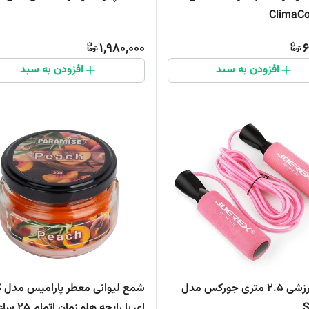
ClimaCo
1,980,000
6
افزودن به سبد
افزودن به سبد
طناب ورزشی 2.5 متری جورکس مدل
شمع لیوانی معطر پارامیس مدل ک
ای با رایحه هلو زمان اتمام 25 ساعت