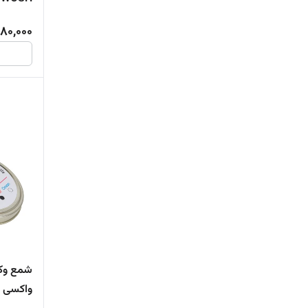
تنیس، بدمینتون، اسکواش
80,000
ورزش های توپی
تجهیزات ورزش های توپی
راکت
توپ
شمع
دکوراسیون و دکوراتیو
شمع وک
دکوراتیو
واکسی با 