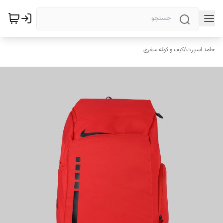
حامد اسپرت
/
کیف و کوله سفری