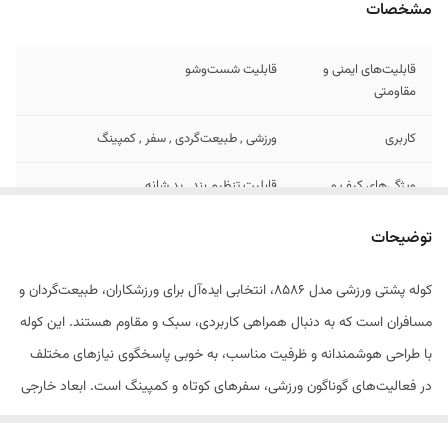
مشخصات
قابلیت‌های ایمنی و
قابلیت شست‌وشو
مقاومتی
کاربری
ورزشی , طبیعت‌گردی , سفر , کمپینگ
ویژگی‌های کیف و
قابلیت تنظیم بند , پد شانه
کوله
توضیحات
وزن
800 گرم
کوله پشتی ورزشی مدل 8586، انتخابی ایده‌آل برای ورزشکاران، طبیعت‌گردان و
نوع کیف و کوله
کوله پشتی ساده
مسافران است که به دنبال همراهی کاربردی، سبک و مقاوم هستند. این کوله
سفری
با طراحی هوشمندانه و ظرفیت مناسب، به خوبی پاسخگوی نیازهای مختلف
ابعاد خارجی
50×30×18 سانتی‌متر
در فعالیت‌های گوناگون ورزشی، سفرهای کوتاه و کمپینگ است. ابعاد خارجی
جنس
برزنت
۵۰×۳۰×۱۸ سانتی‌متر، فضایی کافی برای قرار دادن تمامی لوازم ضروری فراهم