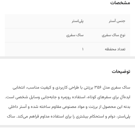
مشخصات
جنس آستر
پلی‌استر
نوع ساک سفری
ساک سفری
تعداد محفظه
1
محفظه‌ها
دارای یک محفظه اصلی , جیب بیرونی
توضیحات
وزن
1.2 کیلوگرم
ساک سفری مدل 356 برزنتی با طراحی کاربردی و کیفیت مناسب، انتخابی
نحوه بسته شدن
زیپ
ایده‌آل برای سفرهای کوتاه، استفاده روزمره و جابه‌جایی وسایل شخصی است.
جنس
برزنت , مواد مصنوعی
بدنه این محصول از برزنت و مواد مصنوعی مقاوم ساخته شده و آستر داخلی
پلی‌استر، دوام و استحکام بیشتری را برای استفاده مداوم فراهم می‌کند. ساک
تعداد دسته
سه عدد
دارای یک محفظه اصلی و شامل دو تا جیب کاربردی جادار است که فضای
تعداد چرخ
بدون چرخ