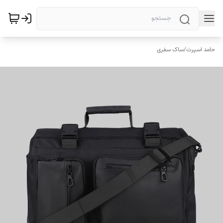
حامد اسپرت
/
ساک سفری