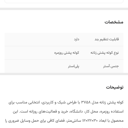
مشخصات
قابلیت تنظیم بند
دارد
نوع کوله پشتی زنانه
کوله پشتی روزمره
جنس آستر
پلی‌استر
جنس
چرم مصنوعی
توضیحات
بند و دستگیره
تک دسته , دو بند
کوله پشتی زنانه مدل 3758 با طراحی شیک و کاربردی، انتخابی مناسب برای
نحوه بسته شدن
زیپ
استفاده روزمره، محل کار، دانشگاه، خرید و فعالیت‌های روزانه است. این
کیف
محصول با ابعاد 30×22×12 سانتی‌متر، فضای کافی برای حمل وسایل ضروری را
ابعاد
30x22x12 سانتی‌متر