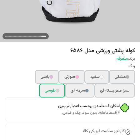
کوله پشتی ورزشی مدل 6586
برند:
متفرقه
رنگ
مشکی
سفید
صورتی
یاسی
سبز مغز پسته ای
سرمه ای
طوسی
امکان قسط‌بندی برحسب اعتبار ترب‌پی
۴ قسط ماهانه. بدون سود، چک و ضامن.
گارانتی سلامت فیزیکی کالا