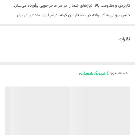
کاربردی و مقاومت بالا، نیازهای شما را در هر ماجراجویی برآورده می‌سازد.
ابعاد خارجی
50×30×18 سانتی‌متر
جنس برزنتی به کار رفته در ساختار این کوله، دوام فوق‌العاده‌ای در برابر
جنس
برزنت
سایش، پارگی و عوامل محیطی مختلف ارائه می‌دهد و اطمینان از عمر طولانی
محصول را فراهم می‌کند. قابلیت شست‌وشو نیز نگهداری از این کوله را آسان
نظرات
نحوه حمل
رودوشی
کرده و به شما اجازه می‌دهد تا همیشه آن را تمیز و مرتب نگه دارید، حتی پس
تعداد جیب خارجی
6 عدد
از استفاده در شرایط سخت طبیعت. ابعاد خارجی ۵۰×۳۰×۱۸ سانتی‌متر،
فضای کافی را برای جای دادن تمامی لوازم ضروری شما، از لباس و تجهیزات
تعداد دسته
یک عدد
دسته‌بندی
:
کیف و کوله سفری
ورزشی گرفته تا لوازم کمپینگ و سفر، فراهم می‌آورد. این ابعاد متعادل، کوله را
تعداد جیب داخلی
1 عدد
نه تنها جادار بلکه خوش‌فرم ساخته و از ایجاد حس سنگینی و دست و پا گیر
بودن در حین حرکت جلوگیری می‌کند. وزن ۸۰۰ گرمی این کوله، آن را در
نحوه بسته شدن
زیپ
دسته‌ی کوله‌های سبک قرار داده و حمل آن را به تجربه‌ای لذت‌بخش تبدیل
می‌کند، حتی در مسیرهای طولانی یا فعالیت‌های پرتحرک. راحتی در استفاده،
یکی از ارکان اصلی طراحی این مدل است. پدهای شانه با دقت طراحی شده‌اند
تا فشار وزن کوله را به طور موثری توزیع کرده و از احساس خستگی در شانه‌ها