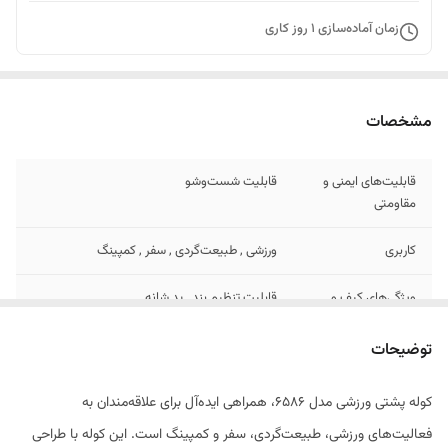
زمان آماده‌سازی
1
روز کاری
مشخصات
قابلیت‌های ایمنی و
قابلیت شست‌وشو
مقاومتی
کاربری
ورزشی , طبیعت‌گردی , سفر , کمپینگ
ویژگی‌های کیف و
قابلیت تنظیم بند , پد شانه
کوله
توضیحات
وزن
800 گرم
کوله پشتی ورزشی مدل 6586، همراهی ایده‌آل برای علاقه‌مندان به
نوع کیف و کوله
کوله پشتی ساده
فعالیت‌های ورزشی، طبیعت‌گردی، سفر و کمپینگ است. این کوله با طراحی
سفری