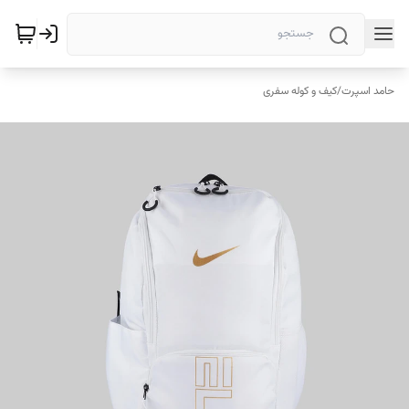
حامد اسپرت
/
کیف و کوله سفری