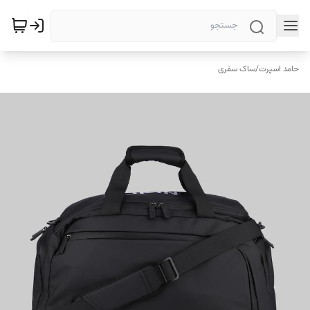
حامد اسپرت
/
ساک سفری