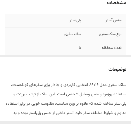
مشخصات
جنس آستر
پلی‌استر
نوع ساک سفری
ساک سفری
تعداد محفظه
5
محفظه‌ها
جیب بیرونی , جیب داخلی , دارای یک محفظه
اصلی
توضیحات
وزن
1.1 کیلوگرم
ساک سفری مدل 89016 انتخابی کاربردی و جادار برای سفرهای کوتاه‌مدت،
استفاده روزمره و حمل وسایل شخصی است. این ساک از ترکیب برزنت و
نحوه بسته شدن
زیپ
پلی‌استر ساخته شده که علاوه بر وزن مناسب، مقاومت خوبی در برابر استفاده
جنس
برزنت , پلی‌استر
مداوم و شرایط مختلف سفر دارد. آستر داخلی از جنس پلی‌استر بوده و به
افزایش دوام و محافظت بهتر از وسایل کمک می‌کند. این محصول دارای یک
تعداد دسته
چهار عدد