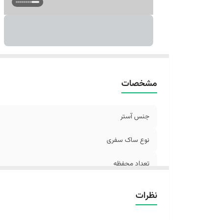
ج
تع
تع
اب
ر
مشخصات
جنس آستر
نوع ساک سفری
تعداد محفظه
محفظه‌ها
نظرات
وزن