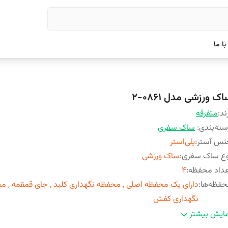
ا ما
ک ورزشی مدل 0861-2
ند:
متفرقه
ته‌بندی
:
ساک سفری
نس آستر
:
پلی‌استر
وع ساک سفری
:
ساک ورزشی
داد محفظه
:
4
فظه‌ها
:
دارای یک محفظه اصلی , محفظه نگهداری کلید , جای قمقمه , م
نگهداری کفش
ن
:
0.7 کیلوگرم
ایش بیشتر
حوه بسته شدن
:
زیپ