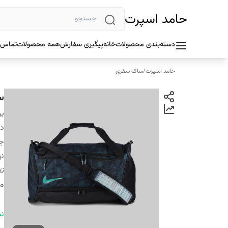
حامد اسپرت
دسته‌بندی محصولات
خانه
پیگیری سفارش
همه محصولات
تماس ب
حامد اسپرت
/
ساک سفری
سا
بر
دس
ج
ن
تع
مح
وز
نم
ن