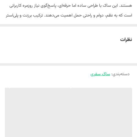
جنس
برزنت , پلی‌استر
هستند. این ساک با طراحی ساده اما حرفه‌ای، پاسخ‌گوی نیاز روزمره کاربرانی
است که به نظم، دوام و راحتی حمل اهمیت می‌دهند. ترکیب برزنت و پلی‌استر
تعداد دسته
دو عدد
در ساخت بدنه، استحکام مطلوبی ایجاد کرده و مقاومت ساک را در برابر
تعداد چرخ
بدون چرخ
استفاده مداوم افزایش داده است. این ساختار در کنار ظاهر خوش‌فرم، حس
نظرات
اطمینان و کارایی را به‌خوبی منتقل می‌کند. آستر داخلی از پلی‌استر تهیه شده و
ابعاد خارجی
29×22×47 سانتی‌متر
همین موضوع باعث شده داخل ساک، دوام خوبی داشته باشد و در برابر
فرسایش ناشی از جابه‌جایی وسایل، عملکرد قابل قبولی نشان دهد. این مدل
دسته‌بندی
:
ساک سفری
دارای ۳ محفظه کاربردی است که برای نظم‌دهی بهتر طراحی شده‌اند. جیب
بیرونی دسترسی سریع به وسایل پرکاربرد را ممکن می‌کند. جیب داخلی فضای
امن‌تری برای لوازم کوچک فراهم می‌آورد و محفظه نگهداری کلید نیز کمک
می‌کند تا کلیدها همیشه در جای مشخص خود قرار بگیرند و به‌راحتی پیدا
شوند. وزن ۰.۷ کیلوگرمی این ساک، حمل آن را بسیار آسان کرده است. این
ویژگی برای افرادی که ساک را در مسیر باشگاه، محل کار یا سفرهای کوتاه
همراه خود دارند، اهمیت زیادی دارد. دو دسته مقاوم نیز جابه‌جایی را راحت‌تر