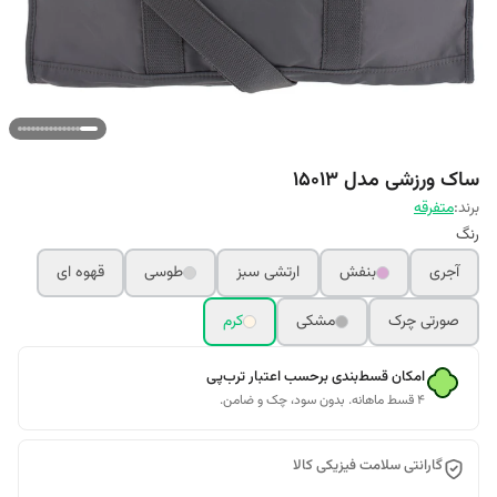
ساک ورزشی مدل 15013
برند:
متفرقه
رنگ
آجری
بنفش
ارتشی سبز
طوسی
قهوه ای
صورتی چرک
مشکی
کرم
امکان قسط‌بندی برحسب اعتبار ترب‌پی
۴ قسط ماهانه. بدون سود، چک و ضامن.
گارانتی سلامت فیزیکی کالا