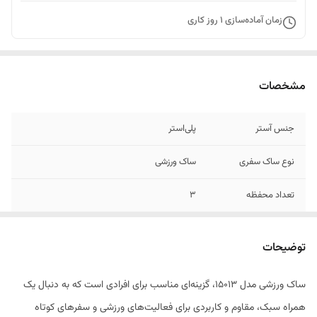
زمان آماده‌سازی
1
روز کاری
مشخصات
جنس آستر
پلی‌استر
نوع ساک سفری
ساک ورزشی
تعداد محفظه
3
محفظه‌ها
جیب بیرونی , جیب داخلی , محفظه نگهداری کلید
توضیحات
وزن
0.7 کیلوگرم
ساک ورزشی مدل 15013، گزینه‌ای مناسب برای افرادی است که به دنبال یک
نحوه بسته شدن
زیپ
همراه سبک، مقاوم و کاربردی برای فعالیت‌های ورزشی و سفرهای کوتاه