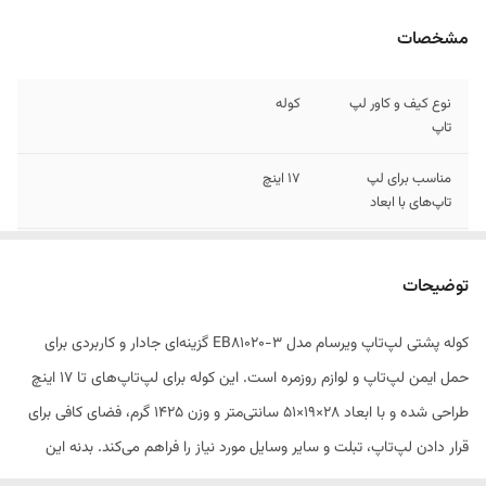
مشخصات
نوع کیف و کاور لپ
کوله
تاپ
مناسب برای لپ
17 اینچ
تاپ‌های با ابعاد
وزن
1425 گرم
توضیحات
ابعاد
28x19x51 سانتی‌متر
کوله پشتی لپ‌تاپ ویرسام مدل EB81020-3 گزینه‌ای جادار و کاربردی برای
جنس
پارچه
حمل ایمن لپ‌تاپ و لوازم روزمره است. این کوله برای لپ‌تاپ‌های تا ۱۷ اینچ
محفظه‌ها
جیب بیرونی , جیب داخلی , جیب خودکار
طراحی شده و با ابعاد ۲۸×۱۹×۵۱ سانتی‌متر و وزن ۱۴۲۵ گرم، فضای کافی برای
قرار دادن لپ‌تاپ، تبلت و سایر وسایل مورد نیاز را فراهم می‌کند. بدنه این
امکانات و قابلیت‌ها
محفظه‌های بیرونی شامل ۴ جیب زیپ‌دار در جلو،
۱ جیب زیپ‌دار و ۲ جیب بدون زیپ در طرفین، ۱
محصول از پارچه مقاوم و تا حدی ضد آب ساخته شده تا از وسایل داخل کیف