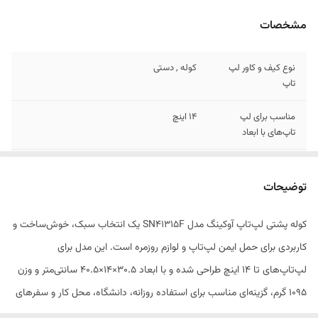
مشخصات
نوع کیف و کاور لپ
کوله , دستی
تاپ
مناسب برای لپ
14 اینچ
تاپ‌های با ابعاد
وزن
1095 گرم
توضیحات
ابعاد
30.5x14x40.5 سانتی‌متر
کوله پشتی لپ‌تاپ آوکینگ مدل SN41315F یک انتخاب سبک، خوش‌ساخت و
جنس
پارچه
کاربردی برای حمل ایمن لپ‌تاپ و لوازم روزمره است. این مدل برای
محفظه‌ها
جیب بیرونی , جیب داخلی , محفظه نگهداری
لپ‌تاپ‌های تا ۱۴ اینچ طراحی شده و با ابعاد ۳۰.۵×۱۴×۴۰.۵ سانتی‌متر و وزن
اسناد
۱۰۹۵ گرم، گزینه‌ای مناسب برای استفاده روزانه، دانشگاه، محل کار و سفرهای
امکانات و قابلیت‌ها
دارای محفظه نگهداری تبلت مناسب برای تبلت تا
کوتاه به شمار می‌رود. بدنه این کوله از پارچه مقاوم و تا حدی ضدآب ساخته