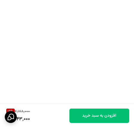
19
%
2,178,000
افزودن به سبد خرید
1,743,000