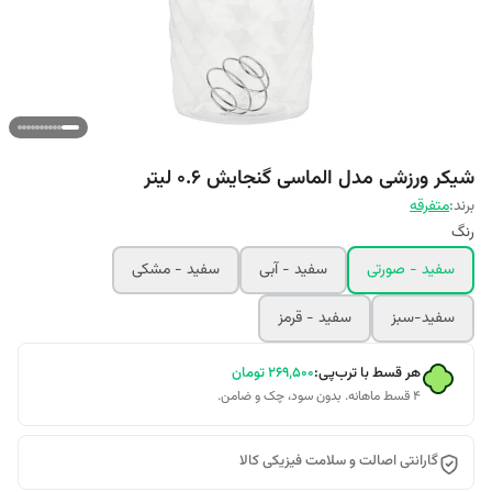
شیکر ورزشی مدل الماسی گنجایش 0.6 لیتر
برند:
متفرقه
رنگ
سفید - صورتی
سفید - آبی
سفید - مشکی
سفید-سبز
سفید - قرمز
هر قسط با ترب‌پی:
۲۶۹٬۵۰۰
تومان
۴ قسط ماهانه. بدون سود، چک و ضامن.
گارانتی اصالت و سلامت فیزیکی کالا