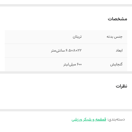
مشخصات
جنس بدنه
تریتان
ابعاد
22×8×6.5 سانتی‌متر
گنجایش
600 میلی‌لیتر
وزن
155 گرم
نظرات
نوع عایق حرارتی
تک‌جداره
نوع قمقمه و شیکر
شیکر ورزشی
ورزشی
دسته‌بندی
:
قمقمه و شیکر ورزشی
نوع بلندر
توپ مخلوط‌کن