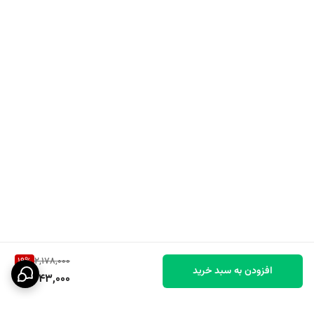
19
%
2,178,000
افزودن به سبد خرید
1,743,000