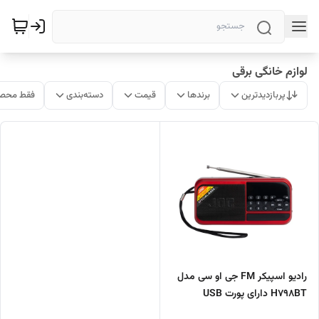
لوازم خانگی برقی
پربازدیدترین
برندها
قیمت
دسته‌بندی
فقط محصو
رادیو اسپیکر FM جی او سی مدل
H798BT دارای پورت USB