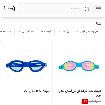
شنا
پربازدیدترین
برندها
قیمت
دسته‌بندی
فقط محصو
عینک شنا حرفه ای بزرگسال مدل
عینک شنا مدل 501
702
21
%
2,349,000